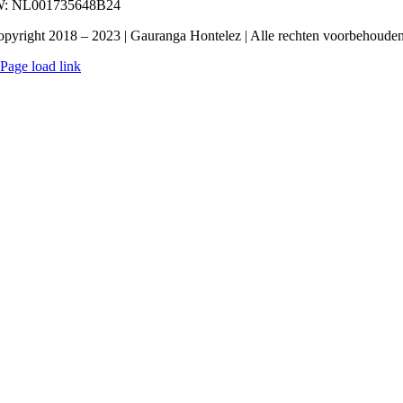
: NL001735648B24
pyright 2018 – 2023 | Gauranga Hontelez | Alle rechten voorbehoude
Page load link
Ga
naar
de
bovenkant