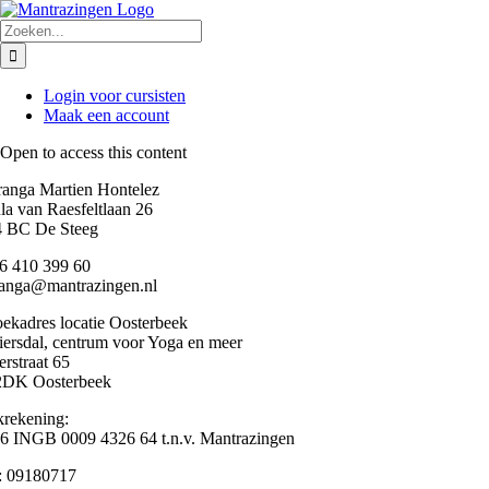
Ga
naar
Zoeken
inhoud
naar:
Login voor cursisten
Maak een account
Open to access this content
anga Martien Hontelez
la van Raesfeltlaan 26
 BC De Steeg
6 410 399 60
anga@mantrazingen.nl
ekadres locatie Oosterbeek
ersdal, centrum voor Yoga en meer
rstraat 65
2DK Oosterbeek
rekening:
 INGB 0009 4326 64 t.n.v. Mantrazingen
: 09180717