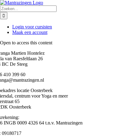
Ga
naar
Zoeken
inhoud
naar:
Login voor cursisten
Maak een account
Open to access this content
anga Martien Hontelez
la van Raesfeltlaan 26
 BC De Steeg
6 410 399 60
anga@mantrazingen.nl
ekadres locatie Oosterbeek
ersdal, centrum voor Yoga en meer
rstraat 65
2DK Oosterbeek
rekening:
 INGB 0009 4326 64 t.n.v. Mantrazingen
: 09180717