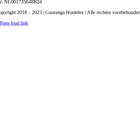
: NL001735648B24
pyright 2018 – 2023 | Gauranga Hontelez | Alle rechten voorbehoude
Page load link
Ga
naar
de
bovenkant