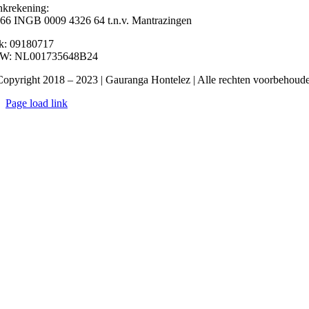
krekening:
6 INGB 0009 4326 64 t.n.v. Mantrazingen
k: 09180717
W: NL001735648B24
opyright 2018 – 2023 | Gauranga Hontelez | Alle rechten voorbehoud
Page load link
Ga
naar
de
bovenkant