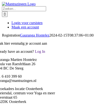
Ga
naar
Zoeken
inhoud
naar:
Login voor cursisten
Maak een account
Registration
Gauranga Hontelez
2024-02-15T08:37:06+01:00
k hier eenmalig je account aan
eady have an account?
Log In
ranga Martien Hontelez
ula van Raesfeltlaan 26
94 BC De Steeg
 6 410 399 60
ranga@mantrazingen.nl
oekadres locatie Oosterbeek
iersdal, centrum voor Yoga en meer
erstraat 65
62DK Oosterbeek