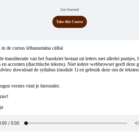
Get Started
Take this Course
in de cursus śrīhanumāna cālīsā
e transliteratie van het Sanskriet bestaat uit letters met allerlei puntjes, li
s en accenten (diacritische tekens). Niet iedere webbrowser geeft deze 
dvies: download de syllabus (module 1) en gebruik deze om de teksten
gen versies vind je hieronder.
zier!
ga