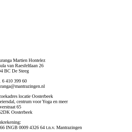
ranga Martien Hontelez
ula van Raesfeltlaan 26
94 BC De Steeg
 6 410 399 60
ranga@mantrazingen.nl
oekadres locatie Oosterbeek
iersdal, centrum voor Yoga en meer
erstraat 65
62DK Oosterbeek
krekening:
6 INGB 0009 4326 64 t.n.v. Mantrazingen