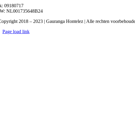
k: 09180717
W: NL001735648B24
opyright 2018 – 2023 | Gauranga Hontelez | Alle rechten voorbehoud
Page load link
Ga
naar
de
bovenkant