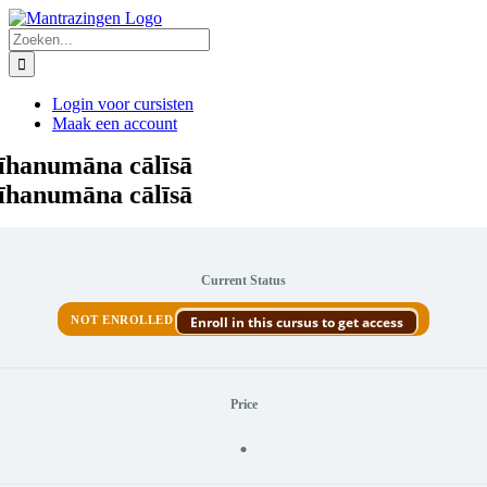
Ga
naar
Zoeken
inhoud
naar:
Login voor cursisten
Maak een account
rīhanumāna cālīsā
rīhanumāna cālīsā
Current Status
NOT ENROLLED
Enroll in this cursus to get access
Price
.