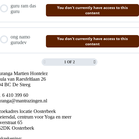
guru ram das
You don't currently have access to this
guru
content
ong namo
You don't currently have access to this
gurudev
content
1 OF 2
ranga Martien Hontelez
ula van Raesfeltlaan 26
94 BC De Steeg
 6 410 399 60
ranga@mantrazingen.nl
oekadres locatie Oosterbeek
iersdal, centrum voor Yoga en meer
erstraat 65
62DK Oosterbeek
krekening: