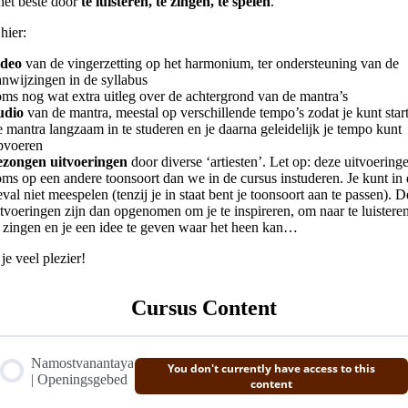
 het beste door
te luisteren, te zingen, te spelen
.
 hier:
ideo
van de vingerzetting op het harmonium, ter ondersteuning van de
anwijzingen in de syllabus
oms nog wat extra uitleg over de achtergrond van de mantra’s
udio
van de mantra, meestal op verschillende tempo’s zodat je kunt star
e mantra langzaam in te studeren en je daarna geleidelijk je tempo kunt
pvoeren
ezongen uitvoeringen
door diverse ‘artiesten’. Let op: deze uitvoeringe
oms op een andere toonsoort dan we in de cursus instuderen. Je kunt in 
eval niet meespelen (tenzij je in staat bent je toonsoort aan te passen). 
itvoeringen zijn dan opgenomen om je te inspireren, om naar te luistere
e zingen en je een idee te geven waar het heen kan…
je veel plezier!
Cursus Content
Namostvanantaya
You don't currently have access to this
| Openingsgebed
content