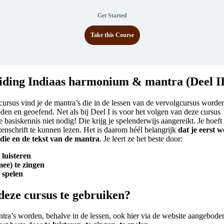
Get Started
Take this Course
iding Indiaas harmonium & mantra (Deel II
cursus vind je de mantra’s die in de lessen van de vervolgcursus worde
en en geoefend. Net als bij Deel I is voor het volgen van deze cursus
 basiskennis niet nodig! Die krijg je spelenderwijs aangereikt. Je hoeft
enschrift te kunnen lezen. Het is daarom héél belangrijk
dat je eerst 
die en de tekst van de mantra
. Je leert ze het beste door:
e luisteren
mee) te zingen
e spelen
deze cursus te gebruiken?
tra’s worden, behalve in de lessen, ook hier via de website aangeboden