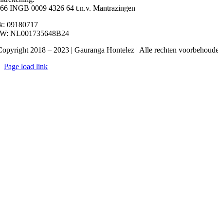
6 INGB 0009 4326 64 t.n.v. Mantrazingen
k: 09180717
W: NL001735648B24
opyright 2018 – 2023 | Gauranga Hontelez | Alle rechten voorbehoud
Page load link
Ga
naar
de
bovenkant