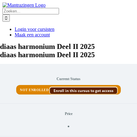
Ga
naar
Zoeken
inhoud
naar:
Login voor cursisten
Maak een account
ndiaas harmonium Deel II 2025
ndiaas harmonium Deel II 2025
Current Status
NOT ENROLLED
Enroll in this cursus to get access
Price
.