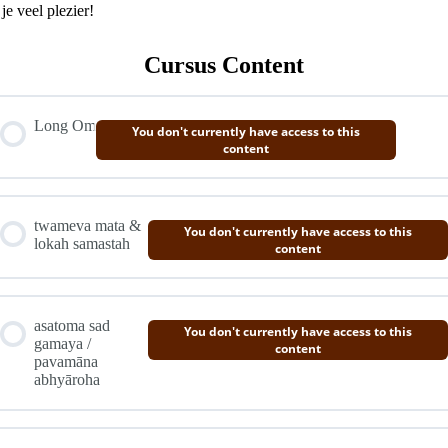
je veel plezier!
Cursus Content
Long Om
You don't currently have access to this
content
twameva mata &
You don't currently have access to this
lokah samastah
content
asatoma sad
You don't currently have access to this
gamaya /
content
pavamāna
abhyāroha