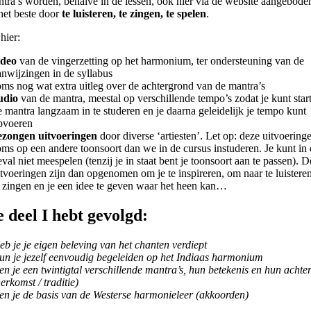
tra’s worden, behalve in de lessen, ook hier via de website aangeboden
 het beste door
te luisteren, te zingen, te spelen
.
 hier:
ideo
van de vingerzetting op het harmonium, ter ondersteuning van de
anwijzingen in de syllabus
oms nog wat extra uitleg over de achtergrond van de mantra’s
udio
van de mantra, meestal op verschillende tempo’s zodat je kunt star
e mantra langzaam in te studeren en je daarna geleidelijk je tempo kunt
pvoeren
ezongen uitvoeringen
door diverse ‘artiesten’. Let op: deze uitvoeringe
oms op een andere toonsoort dan we in de cursus instuderen. Je kunt in 
eval niet meespelen (tenzij je in staat bent je toonsoort aan te passen). 
itvoeringen zijn dan opgenomen om je te inspireren, om naar te luistere
e zingen en je een idee te geven waar het heen kan…
e deel I hebt gevolgd:
eb je je eigen beleving van het chanten verdiept
un je jezelf eenvoudig begeleiden op het Indiaas harmonium
en je een twintigtal verschillende mantra’s, hun betekenis en hun achte
erkomst / traditie)
en je de basis van de Westerse harmonieleer (akkoorden)