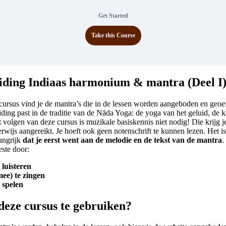
Get Started
Take this Course
iding Indiaas harmonium & mantra (Deel I
cursus vind je de mantra’s die in de lessen worden aangeboden en geoe
ding past in de traditie van de Nāda Yoga: de yoga van het geluid, de k
 volgen van deze cursus is muzikale basiskennis niet nodig! Die krijg j
rwijs aangereikt. Je hoeft ook geen notenschrift te kunnen lezen. Het 
angrijk
dat je eerst went aan de melodie en de tekst van de mantra
.
este door:
e luisteren
mee) te zingen
e spelen
deze cursus te gebruiken?