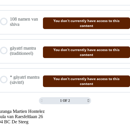
108 namen van
You don't currently have access to this
shiva
content
gāyatrī mantra
You don't currently have access to this
(traditioneel)
content
* gāyatrī mantra
You don't currently have access to this
(sāvitrī)
content
1 OF 2
ranga Martien Hontelez
ula van Raesfeltlaan 26
94 BC De Steeg