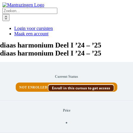
Ga
naar
Zoeken
inhoud
naar:
Login voor cursisten
Maak een account
diaas harmonium Deel I ’24 – ’25
diaas harmonium Deel I ’24 – ’25
Current Status
NOT ENROLLED
Enroll in this cursus to get access
Price
.