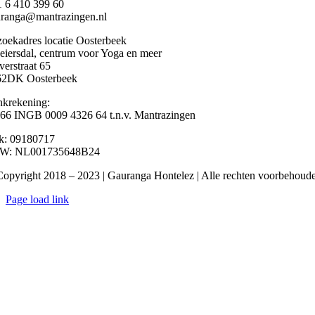
 6 410 399 60
ranga@mantrazingen.nl
oekadres locatie Oosterbeek
iersdal, centrum voor Yoga en meer
erstraat 65
62DK Oosterbeek
krekening:
6 INGB 0009 4326 64 t.n.v. Mantrazingen
k: 09180717
W: NL001735648B24
opyright 2018 – 2023 | Gauranga Hontelez | Alle rechten voorbehoud
Page load link
Ga
naar
de
bovenkant