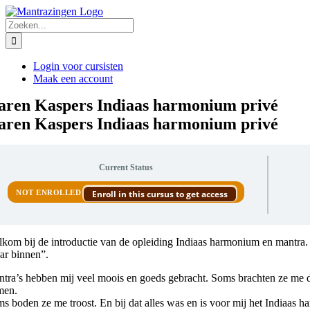
Ga
naar
Zoeken
inhoud
naar:
Login voor cursisten
Maak een account
aren Kaspers Indiaas harmonium privé
aren Kaspers Indiaas harmonium privé
Current Status
NOT ENROLLED
Enroll in this cursus to get access
kom bij de introductie van de opleiding Indiaas harmonium en mantra. De
ar binnen”.
tra’s hebben mij veel moois en goeds gebracht. Soms brachten ze me de
men.
s boden ze me troost. En bij dat alles was en is voor mij het Indiaas 