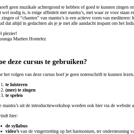
hoeft geen muzikale achtergrond te hebben of goed te kunnen zingen om
 wel nodig is, is enige affiniteit met mantra’s, met waar ze voor staan e
 zingen of “chanten” van mantra’s is een actieve vorm van mediteren: het
d dat altijd in gedachten als je je met alle aandacht inspant om het In
l plezier!
ranga Martien Hontelez
e deze cursus te gebruiken?
r het volgen van deze cursus hoef je geen notenschrift te kunnen lezen
te luisteren
(mee) te zingen
te spelen
e mantra’s uit de introductieworkshop worden ook hier via de website a
vindt hier:
de syllabus
video’s
van de vingerzetting op het harmonium, ter ondersteuning va