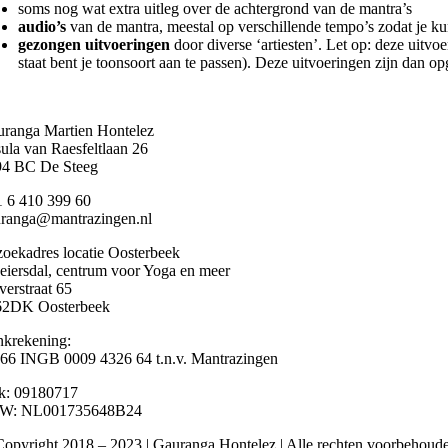
soms nog wat extra uitleg over de achtergrond van de mantra’s
audio’s
van de mantra, meestal op verschillende tempo’s zodat je kun
gezongen uitvoeringen
door diverse ‘artiesten’. Let op: deze uitvo
staat bent je toonsoort aan te passen). Deze uitvoeringen zijn dan 
ranga Martien Hontelez
ula van Raesfeltlaan 26
94 BC De Steeg
 6 410 399 60
ranga@mantrazingen.nl
oekadres locatie Oosterbeek
iersdal, centrum voor Yoga en meer
erstraat 65
62DK Oosterbeek
krekening:
6 INGB 0009 4326 64 t.n.v. Mantrazingen
k: 09180717
W: NL001735648B24
opyright 2018 – 2023 | Gauranga Hontelez | Alle rechten voorbehoud