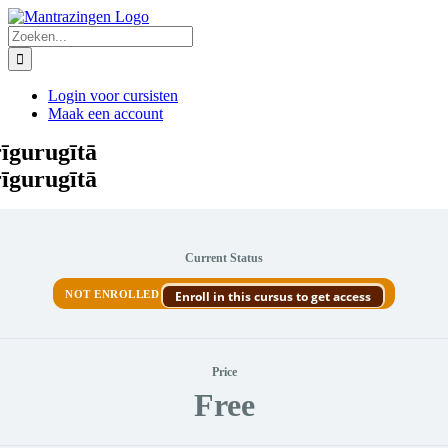
Ga
naar
Zoeken
inhoud
naar:
Login voor cursisten
Maak een account
īgurugītā
īgurugītā
Current Status
NOT ENROLLED
Enroll in this cursus to get access
Price
Free