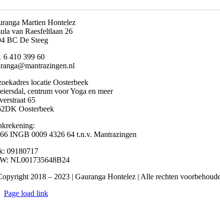
ranga Martien Hontelez
ula van Raesfeltlaan 26
94 BC De Steeg
 6 410 399 60
ranga@mantrazingen.nl
oekadres locatie Oosterbeek
iersdal, centrum voor Yoga en meer
erstraat 65
62DK Oosterbeek
krekening:
6 INGB 0009 4326 64 t.n.v. Mantrazingen
k: 09180717
W: NL001735648B24
opyright 2018 – 2023 | Gauranga Hontelez | Alle rechten voorbehoud
Page load link
Ga
naar
de