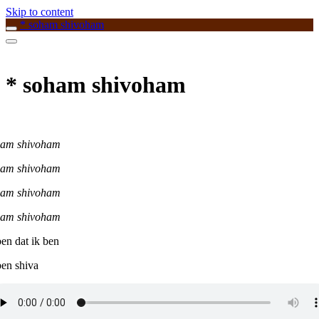
Skip to content
* soham shivoham
* soham shivoham
ham shivoham
ham shivoham
ham shivoham
ham shivoham
ben dat ik ben
ben shiva