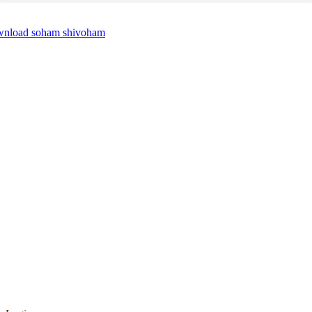
wnload soham shivoham